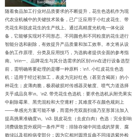
随着食品加工行业对品质要求的不断提升，花生色选机作为现
代农业机械中的关键技术装备，已广泛应用于小红皮花生、带
壳花生和脱皮花生的生产线上。通过高精度光机电一体化设
备，它能够实现对不同形态、不同颜色和不同粒度的花生进行
智能分选和剔除，有效提升产品质量和加工效率。本文将从设
备的工作原理、分类及应用技巧，为选购者提供全面的参考指
南。\n\n一、品牌花生与其分选需求的区别\n\n在进行设备选型
前，需明确将要处理的是哪一种原料：\n1. 小红皮花生色选
机：适用于经过初加工，表皮为完好红色（甚至含褐斑）的小
种花生；皮薄肉脆，极易破损对传感器灵敏度、喷气力道选择
关乎成品良率\n。\n2. 带壳花生色选机：要求色选机从附壳果实
中剔除霉果、黑壳混粒和大空瘪籽；其难度不在颜色规则上
——单感光方案可能不够，而需外壳双面扫描乃至形算法加入
提高挑果准确度\n。\n3. 脱皮花生（去皮白肉）色选：完全影响
消费级散货外观同一条件严苛：排除存储中间造成的芽黄、腐
败绿以及损粉病变部分；因为它相对圆滑反曲不同须选紫外检