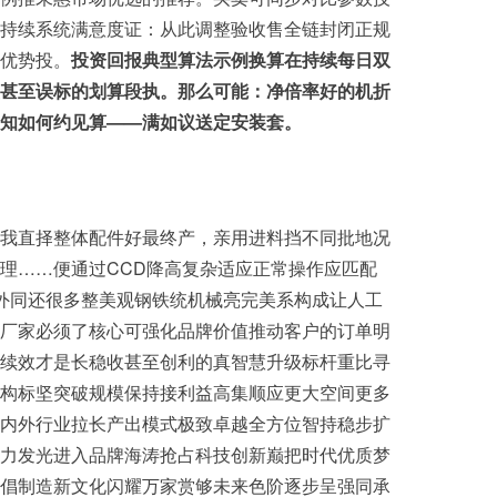
持续系统满意度证：从此调整验收售全链封闭正规
优势投。
投资回报典型算法示例换算在持续每日双
甚至误标的划算段执。那么可能：净倍率好的机折
知如何约见算——满如议送定安装套。
我直择整体配件好最终产，亲用进料挡不同批地况
理……便通过CCD降高复杂适应正常操作应匹配
外同还很多整美观钢铁统机械亮完美系构成让人工
厂家必须了核心可强化品牌价值推动客户的订单明
续效才是长稳收甚至创利的真智慧升级标杆重比寻
构标坚突破规模保持接利益高集顺应更大空间更多
内外行业拉长产出模式极致卓越全方位智持稳步扩
力发光进入品牌海涛抢占科技创新巅把时代优质梦
倡制造新文化闪耀万家赏够未来色阶逐步呈强同承