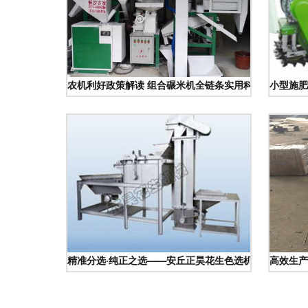
农机利好政策解读 组合碾米机全链条实用科普
小型施肥
精准分选·纯正之选——安丘正昊花生色选机助力产业升
高效生产