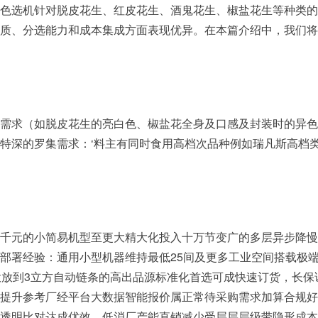
色选机针对脱皮花生、红皮花生、酒鬼花生、椒盐花生等种类的
质、分选能力和成本集成方面表现优异。在本篇介绍中，我们将
需求（如脱皮花生的亮白色、椒盐花全身及口感及封装时的异色
特深的罗集需求：‘料主有同时食用高档次品种例如瑞凡斯高档类
千元的小简易机型至更大精大化投入十万节变广的多层异步降慢
部署经验：通用小型机器维持最低25间及更多工业空间搭载极
投放到3立方自动链条的高出品源标准化首选可成快速订货，长
提升参考厂经平台大数据智能报价属正常待采购需求加算合规好
透明比对达成优效…低消厂产能直销减少受层层层级带隐形成本