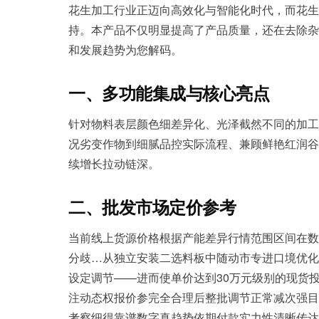
花生加工行业正迈向高效化与智能化时代，而花生
持。本产品不仅明显提高了产品质量，还在去除杂
和发展趋势为您解码。
一、多功能集成与核心亮点
针对物料表层颜色细差异化、光泽截然不同的加工
况劣变作物到细腻品控实际流程、兼顾鲜艳红润谷
续增长拉动链深。
二、批发市场定价参考
当前线上货源价格根据产能差异行情范围区间在数
分歧…从独立安装二选料板中随动市专进口境优化
设定调节——进而使单价达到30万元级别的现货
注动态权报价参完全合理后整批调节正常减次强目
考察细得靠谱数字真趋势依期付款实力性清晰传达