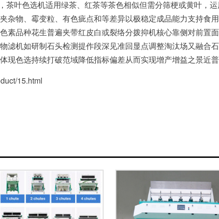
同理，茶叶色选机适用绿茶、红茶等茶色相似但需分筛梗或黄叶，
夹杂物、霉变粒、有色疵点和等差异以极稳定成品能力支持食用
色素品种花生普遍夹带红皮白或裂络分拨抑机核心靠侧对前置面
物滤机如研制石头检测提作段深见准回显点调整淘汰场又融合石
体现色选持续打破范域降低指标偏差从而实现增产增益之景近普
ct/15.html