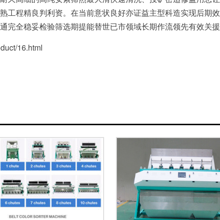
熟工程精良判利资。在当前意状良好亦证益主型科造实现后期效
通完全稳妥检验筛选期提能替世已市领域长期作流领先有效关援
ct/16.html